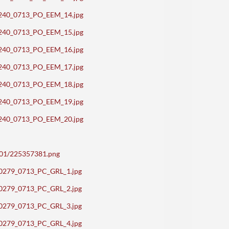
_70240_0713_PO_EEM_14.jpg
_70240_0713_PO_EEM_15.jpg
_70240_0713_PO_EEM_16.jpg
_70240_0713_PO_EEM_17.jpg
_70240_0713_PO_EEM_18.jpg
_70240_0713_PO_EEM_19.jpg
_70240_0713_PO_EEM_20.jpg
5001/225357381.png
d_70279_0713_PC_GRL_1.jpg
d_70279_0713_PC_GRL_2.jpg
d_70279_0713_PC_GRL_3.jpg
d_70279_0713_PC_GRL_4.jpg