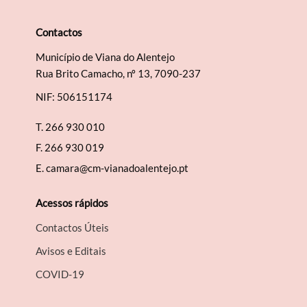
Contactos
Município de Viana do Alentejo
Termo de Pesquisa
Rua Brito Camacho, nº 13, 7090-237
NIF: 506151174
T.
266 930 010
F.
266 930 019
Categorias gerais
E.
camara@cm-vianadoalentejo.pt
Acessos rápidos
Contactos Úteis
Filtros
Avisos e Editais
COVID-19