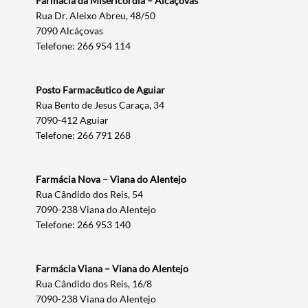
Farmácia da Misericórdia – Alcáçovas
Rua Dr. Aleixo Abreu, 48/50
7090 Alcáçovas
Telefone: 266 954 114
Posto Farmacêutico de Aguiar
Termo de Pesquisa
Rua Bento de Jesus Caraça, 34
7090-412 Aguiar
Telefone: 266 791 268
Farmácia Nova – Viana do Alentejo
Categorias gerais
Rua Cândido dos Reis, 54
7090-238 Viana do Alentejo
Telefone: 266 953 140
Farmácia Viana – Viana do Alentejo
Filtros
Rua Cândido dos Reis, 16/8
7090-238 Viana do Alentejo