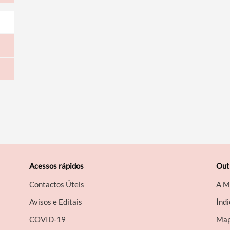
Acessos rápidos
Out
Contactos Úteis
A M
Avisos e Editais
Índi
COVID-19
Map