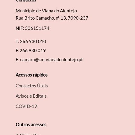
Município de Viana do Alentejo
Rua Brito Camacho, nº 13, 7090-237
NIF: 506151174
T.
266 930 010
F.
266 930 019
E.
camara@cm-vianadoalentejo.pt
Acessos rápidos
Contactos Úteis
Avisos e Editais
COVID-19
Outros acessos