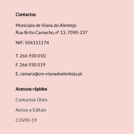
Contactos
Município de Viana do Alentejo
Rua Brito Camacho, nº 13, 7090-237
NIF: 506151174
T.
266 930 010
F.
266 930 019
E.
camara@cm-vianadoalentejo.pt
Acessos rápidos
Contactos Úteis
Avisos e Editais
COVID-19