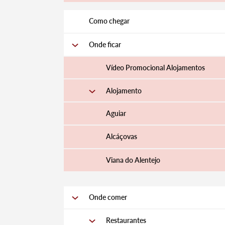
Como chegar
Onde ficar
Vídeo Promocional Alojamentos
Termo de Pesquisa
Alojamento
Aguiar
Alcáçovas
Categorias gerais
Viana do Alentejo
Onde comer
Filtros
Restaurantes