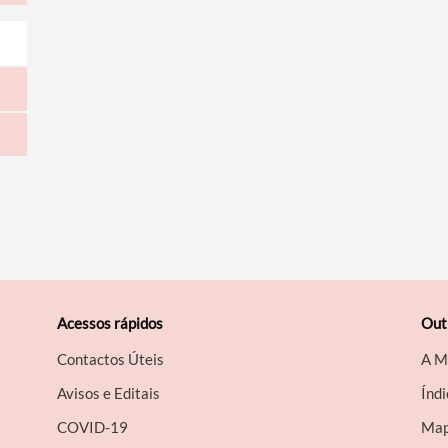
Acessos rápidos
Out
Contactos Úteis
A M
Avisos e Editais
Índi
COVID-19
Map