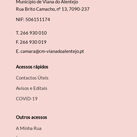
Município de Viana do Alentejo
Rua Brito Camacho, nº 13, 7090-237
NIF: 506151174
Termo de Pesquisa
T.
266 930 010
F.
266 930 019
E.
camara@cm-vianadoalentejo.pt
Categorias gerais
Acessos rápidos
Contactos Úteis
Avisos e Editais
Filtros
COVID-19
Outros acessos
A Minha Rua