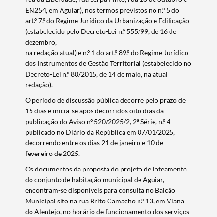
EN254, em Aguiar), nos termos previstos no n.º 5 do
art.º 7.º do Regime Jurídico da Urbanização e Edificação
(estabelecido pelo Decreto-Lei n.º 555/99, de 16 de
dezembro,
na redação atual) e n.º 1 do art.º 89.º do Regime Jurídico
dos Instrumentos de Gestão Territorial (estabelecido no
Decreto-Lei n.º 80/2015, de 14 de maio, na atual
redação).
O período de discussão pública decorre pelo prazo de
15 dias e inicia-se após decorridos oito dias da
publicação do Aviso nº 520/2025/2, 2ª Série, n.º 4
publicado no Diário da República em 07/01/2025,
decorrendo entre os dias 21 de janeiro e 10 de
fevereiro de 2025.
Os documentos da proposta do projeto de loteamento
do conjunto de habitação municipal de Aguiar,
encontram-se disponíveis para consulta no Balcão
Municipal sito na rua Brito Camacho n.º 13, em Viana
do Alentejo, no horário de funcionamento dos serviços