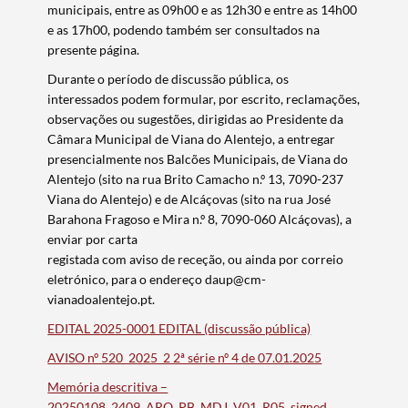
municipais, entre as 09h00 e as 12h30 e entre as 14h00
e as 17h00, podendo também ser consultados na
presente página.
Durante o período de discussão pública, os
interessados podem formular, por escrito, reclamações,
observações ou sugestões, dirigidas ao Presidente da
Câmara Municipal de Viana do Alentejo, a entregar
Termo de Pesquisa
presencialmente nos Balcões Municipais, de Viana do
Alentejo (sito na rua Brito Camacho n.º 13, 7090-237
Viana do Alentejo) e de Alcáçovas (sito na rua José
Barahona Fragoso e Mira n.º 8, 7090-060 Alcáçovas), a
enviar por carta
registada com aviso de receção, ou ainda por correio
Categorias gerais
eletrónico, para o endereço daup@cm-
vianadoalentejo.pt.
EDITAL 2025-0001 EDITAL (discussão pública)
AVISO nº 520_2025_2 2ª série nº 4 de 07.01.2025
Filtros
Memória descritiva –
20250108_2409_ARQ_PB_MDJ_V01_R05_signed