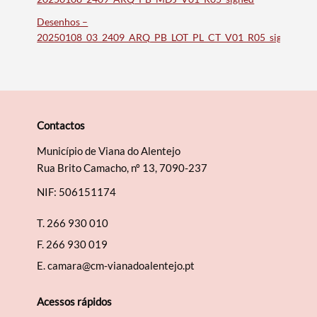
Desenhos –
20250108_03_2409_ARQ_PB_LOT_PL_CT_V01_R05_signed
Contactos
Município de Viana do Alentejo
Rua Brito Camacho, nº 13, 7090-237
NIF: 506151174
T.
266 930 010
F.
266 930 019
E.
camara@cm-vianadoalentejo.pt
Acessos rápidos