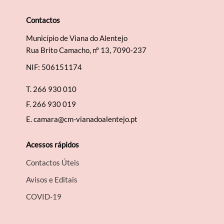
Categorias gerais
Contactos
Município de Viana do Alentejo
Rua Brito Camacho, nº 13, 7090-237
Filtros
NIF: 506151174
T.
266 930 010
F.
266 930 019
E.
camara@cm-vianadoalentejo.pt
Acessos rápidos
Contactos Úteis
Avisos e Editais
COVID-19