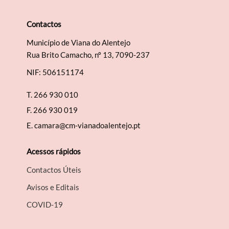
Contactos
Município de Viana do Alentejo
Termo de Pesquisa
Rua Brito Camacho, nº 13, 7090-237
NIF: 506151174
T.
266 930 010
F.
266 930 019
Categorias gerais
E.
camara@cm-vianadoalentejo.pt
Acessos rápidos
Contactos Úteis
Filtros
Avisos e Editais
COVID-19