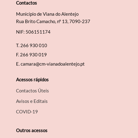
Contactos
Município de Viana do Alentejo
Rua Brito Camacho, nº 13, 7090-237
NIF: 506151174
Filtros
T.
266 930 010
F.
266 930 019
E.
camara@cm-vianadoalentejo.pt
Acessos rápidos
Contactos Úteis
Avisos e Editais
COVID-19
Outros acessos