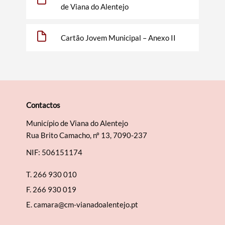
de Viana do Alentejo
Cartão Jovem Municipal – Anexo II
Categorias gerais
Filtros
Contactos
Município de Viana do Alentejo
Rua Brito Camacho, nº 13, 7090-237
NIF: 506151174
T.
266 930 010
F.
266 930 019
E.
camara@cm-vianadoalentejo.pt