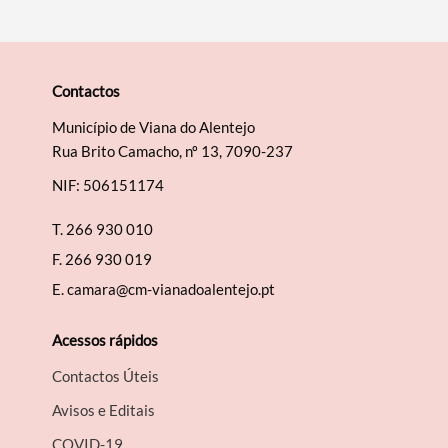
Contactos
Município de Viana do Alentejo
Rua Brito Camacho, nº 13, 7090-237
NIF: 506151174
T.
266 930 010
F.
266 930 019
E.
camara@cm-vianadoalentejo.pt
Acessos rápidos
Contactos Úteis
Avisos e Editais
COVID-19