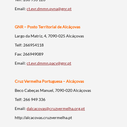
Email:
ct.evr.dmmn.pvna@gnr.pt
GNR – Posto Territorial de Alcáçovas
Termo de Pesquisa
Largo da Matriz, 4, 7090-025 Alcáçovas
Telf: 266954118
Fax: 266949089
Email:
ct.evr.dmmn.pacv@gnr.pt
Categorias gerais
Cruz Vermelha Portuguesa – Alcáçovas
Beco Cabeças Manuel, 7090-020 Alcáçovas
Telf: 266 949 336
Filtros
Email:
dalcacovas@cruzvermelha.org.pt
http://alcacovas.cruzvermelha.pt