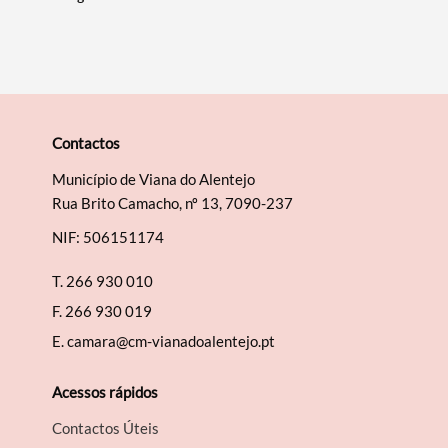
Contactos
Termo de Pesquisa
Município de Viana do Alentejo
Rua Brito Camacho, nº 13, 7090-237
NIF: 506151174
Categorias gerais
T.
266 930 010
F.
266 930 019
E.
camara@cm-vianadoalentejo.pt
Acessos rápidos
Filtros
Contactos Úteis