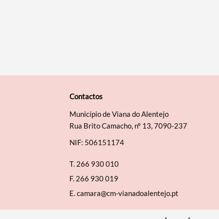
Categorias gerais
Filtros
Contactos
Município de Viana do Alentejo
Rua Brito Camacho, nº 13, 7090-237
NIF: 506151174
T.
266 930 010
F.
266 930 019
E.
camara@cm-vianadoalentejo.pt