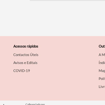
Acessos rápidos
Out
Contactos Úteis
A M
Avisos e Editais
Índi
COVID-19
Map
Polí
Liv
Cofinanciado por