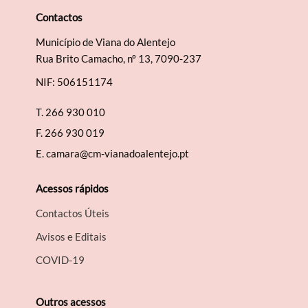
Contactos
Município de Viana do Alentejo
Rua Brito Camacho, nº 13, 7090-237
NIF: 506151174
T.
266 930 010
F.
266 930 019
E.
camara@cm-vianadoalentejo.pt
Acessos rápidos
Contactos Úteis
Avisos e Editais
COVID-19
Outros acessos