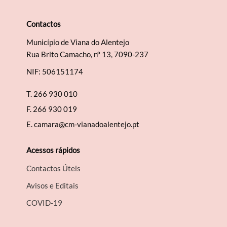
Contactos
Município de Viana do Alentejo
Termo de Pesquisa
Rua Brito Camacho, nº 13, 7090-237
NIF: 506151174
T.
266 930 010
F.
266 930 019
Categorias gerais
E.
camara@cm-vianadoalentejo.pt
Acessos rápidos
Contactos Úteis
Filtros
Avisos e Editais
COVID-19