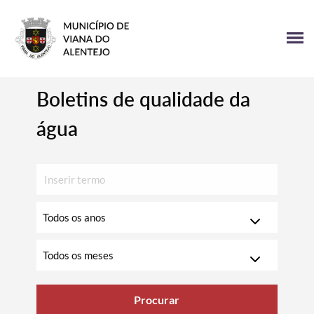
Boletins de qualidade da
água
Inserir
texto
para
Escolha
pesquisar
o
ano
Escolha
o
mês
Procurar