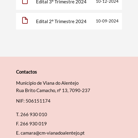
Edital 3º Trimestre 2024
10-12-2024
Edital 2º Trimestre 2024
10-09-2024
Categorias gerais
Filtros
Contactos
Município de Viana do Alentejo
Rua Brito Camacho, nº 13, 7090-237
NIF: 506151174
T.
266 930 010
F.
266 930 019
E.
camara@cm-vianadoalentejo.pt