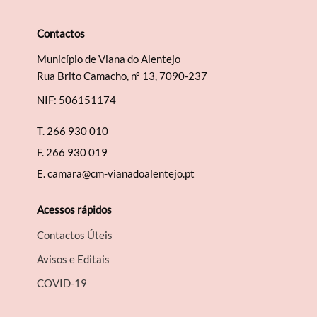
Contactos
Município de Viana do Alentejo
Termo de Pesquisa
Rua Brito Camacho, nº 13, 7090-237
NIF: 506151174
T.
266 930 010
F.
266 930 019
Categorias gerais
E.
camara@cm-vianadoalentejo.pt
Acessos rápidos
Contactos Úteis
Filtros
Avisos e Editais
COVID-19