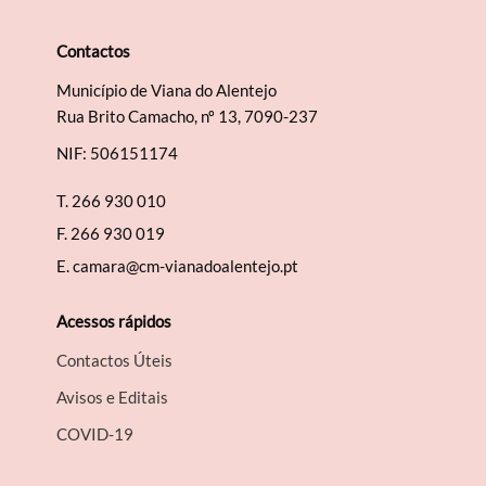
Contactos
Município de Viana do Alentejo
Termo de Pesquisa
Rua Brito Camacho, nº 13, 7090-237
NIF: 506151174
T.
266 930 010
F.
266 930 019
Categorias gerais
E.
camara@cm-vianadoalentejo.pt
Acessos rápidos
Contactos Úteis
Filtros
Avisos e Editais
COVID-19