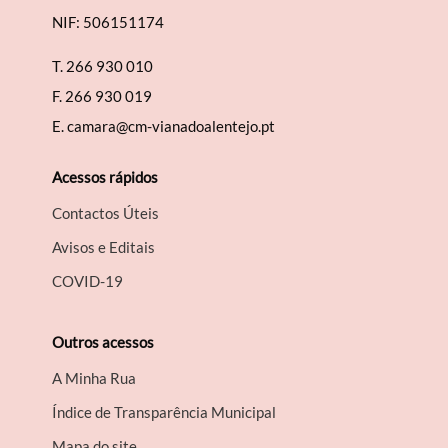
NIF: 506151174
T.
266 930 010
F.
266 930 019
E.
camara@cm-vianadoalentejo.pt
Acessos rápidos
Contactos Úteis
Avisos e Editais
COVID-19
Outros acessos
A Minha Rua
Índice de Transparência Municipal
Mapa do site