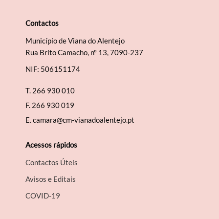
Contactos
Município de Viana do Alentejo
Termo de Pesquisa
Rua Brito Camacho, nº 13, 7090-237
NIF: 506151174
T.
266 930 010
F.
266 930 019
Categorias gerais
E.
camara@cm-vianadoalentejo.pt
Acessos rápidos
Contactos Úteis
Filtros
Avisos e Editais
COVID-19