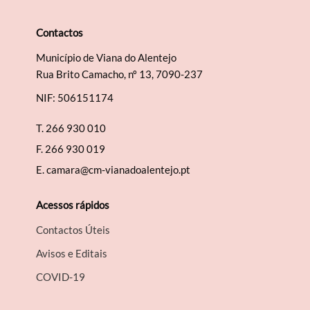
Contactos
Município de Viana do Alentejo
Termo de Pesquisa
Rua Brito Camacho, nº 13, 7090-237
NIF: 506151174
T.
266 930 010
F.
266 930 019
Categorias gerais
E.
camara@cm-vianadoalentejo.pt
Acessos rápidos
Contactos Úteis
Filtros
Avisos e Editais
COVID-19