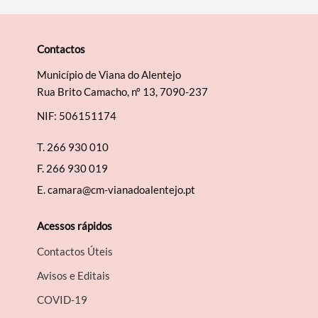
Categorias gerais
Contactos
Município de Viana do Alentejo
Rua Brito Camacho, nº 13, 7090-237
Filtros
NIF: 506151174
T.
266 930 010
F.
266 930 019
E.
camara@cm-vianadoalentejo.pt
Acessos rápidos
Contactos Úteis
Avisos e Editais
COVID-19