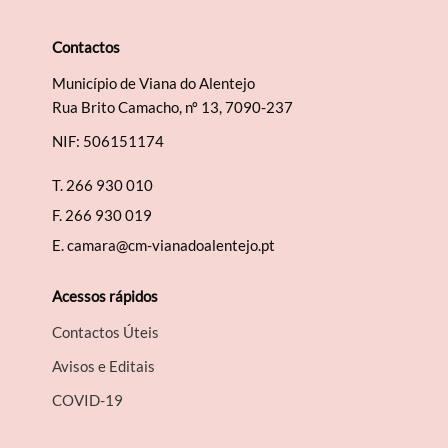
Contactos
Município de Viana do Alentejo
Termo de Pesquisa
Rua Brito Camacho, nº 13, 7090-237
NIF: 506151174
T.
266 930 010
F.
266 930 019
Categorias gerais
E.
camara@cm-vianadoalentejo.pt
Acessos rápidos
Contactos Úteis
Filtros
Avisos e Editais
COVID-19