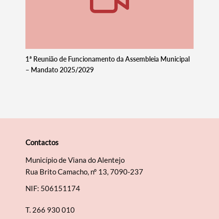
1ª Reunião de Funcionamento da Assembleia Municipal
– Mandato 2025/2029
Termo de Pesquisa
Contactos
Município de Viana do Alentejo
Categorias gerais
Rua Brito Camacho, nº 13, 7090-237
NIF: 506151174
T.
266 930 010