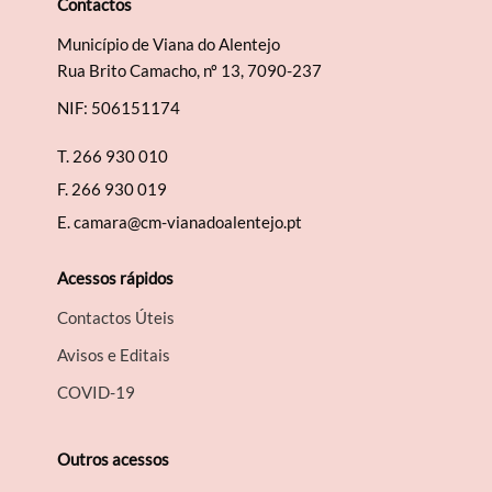
Contactos
Município de Viana do Alentejo
Rua Brito Camacho, nº 13, 7090-237
NIF: 506151174
T.
266 930 010
F.
266 930 019
E.
camara@cm-vianadoalentejo.pt
Acessos rápidos
Contactos Úteis
Avisos e Editais
COVID-19
Outros acessos