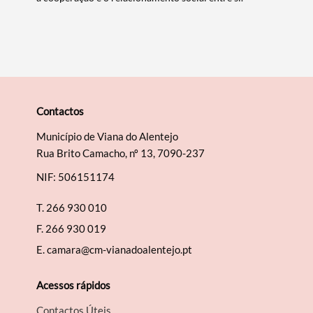
Termo de Pesquisa
Contactos
Município de Viana do Alentejo
Rua Brito Camacho, nº 13, 7090-237
NIF: 506151174
Categorias gerais
T.
266 930 010
F.
266 930 019
E.
camara@cm-vianadoalentejo.pt
Filtros
Acessos rápidos
Contactos Úteis