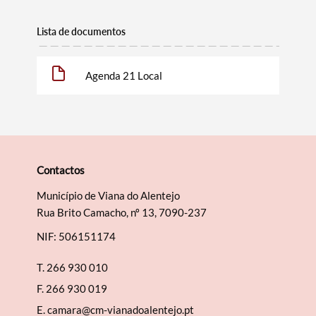
Lista de documentos
Agenda 21 Local
Termo de Pesquisa
Contactos
Município de Viana do Alentejo
Rua Brito Camacho, nº 13, 7090-237
Categorias gerais
NIF: 506151174
T.
266 930 010
F.
266 930 019
E.
camara@cm-vianadoalentejo.pt