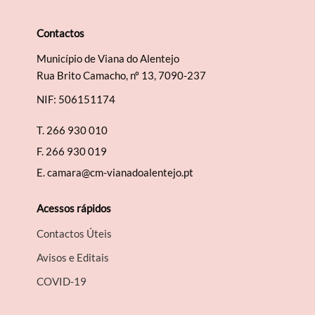
Contactos
Município de Viana do Alentejo
Termo de Pesquisa
Rua Brito Camacho, nº 13, 7090-237
NIF: 506151174
T.
266 930 010
F.
266 930 019
Categorias gerais
E.
camara@cm-vianadoalentejo.pt
Acessos rápidos
Contactos Úteis
Filtros
Avisos e Editais
COVID-19