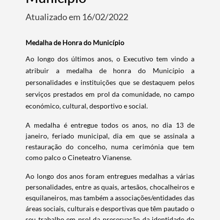
Atualizado em 16/02/2022
Medalha de Honra do Município
Ao longo dos últimos anos, o Executivo tem vindo a
atribuir a medalha de honra do Município a
personalidades e instituições que se destaquem pelos
serviços prestados em prol da comunidade, no campo
económico, cultural, desportivo e social.
A medalha é entregue todos os anos, no dia 13 de
janeiro, feriado municipal, dia em que se assinala a
restauração do concelho, numa cerimónia que tem
como palco o Cineteatro Vianense.
Ao longo dos anos foram entregues medalhas a várias
personalidades, entre as quais, artesãos, chocalheiros e
esquilaneiros, mas também a associações/entidades das
áreas sociais, culturais e desportivas que têm pautado o
Termo de Pesquisa
seu trabalho em prol da preservação da identidade do