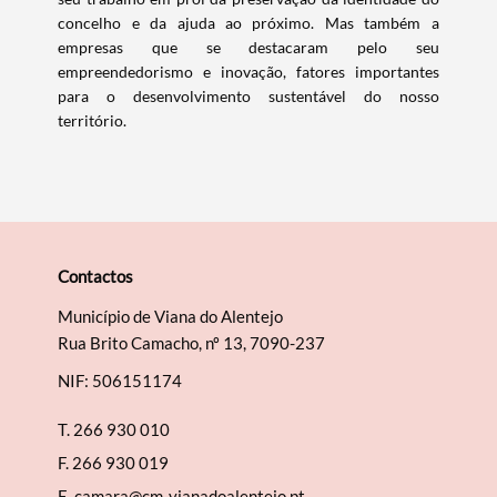
concelho e da ajuda ao próximo. Mas também a
empresas que se destacaram pelo seu
empreendedorismo e inovação, fatores importantes
para o desenvolvimento sustentável do nosso
Categorias gerais
território.
Filtros
Contactos
Município de Viana do Alentejo
Rua Brito Camacho, nº 13, 7090-237
NIF: 506151174
T.
266 930 010
F.
266 930 019
E.
camara@cm-vianadoalentejo.pt