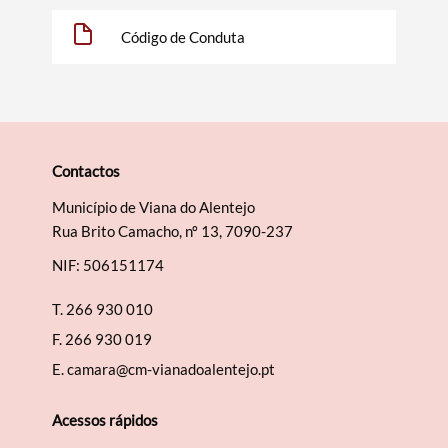
Código de Conduta
Termo de Pesquisa
Contactos
Município de Viana do Alentejo
Rua Brito Camacho, nº 13, 7090-237
NIF: 506151174
Categorias gerais
T.
266 930 010
F.
266 930 019
E.
camara@cm-vianadoalentejo.pt
Filtros
Acessos rápidos