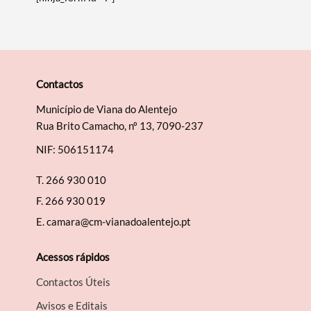
Contactos
Termo de Pesquisa
Município de Viana do Alentejo
Rua Brito Camacho, nº 13, 7090-237
NIF: 506151174
T.
266 930 010
Categorias gerais
F.
266 930 019
E.
camara@cm-vianadoalentejo.pt
Acessos rápidos
Filtros
Contactos Úteis
Avisos e Editais