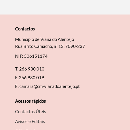
Contactos
Município de Viana do Alentejo
Rua Brito Camacho, nº 13, 7090-237
NIF: 506151174
T.
266 930 010
F.
266 930 019
E.
camara@cm-vianadoalentejo.pt
Acessos rápidos
Contactos Úteis
Avisos e Editais