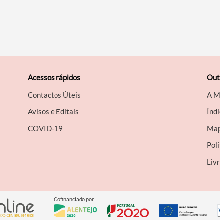
Acessos rápidos
Out
Contactos Úteis
A M
Avisos e Editais
Índi
COVID-19
Map
Polí
Liv
Cofinanciado por