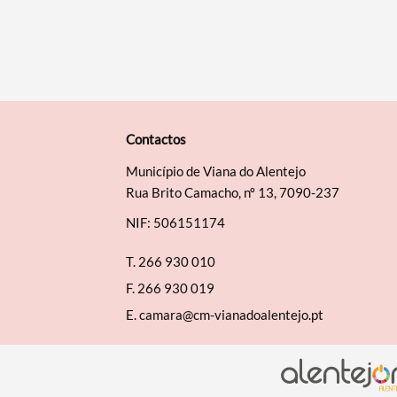
Contactos
Município de Viana do Alentejo
Rua Brito Camacho, nº 13, 7090-237
NIF: 506151174
T.
266 930 010
F.
266 930 019
E.
camara@cm-vianadoalentejo.pt