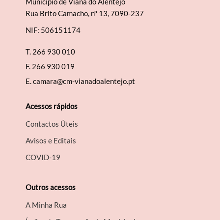
Município de Viana do Alentejo
Rua Brito Camacho, nº 13, 7090-237
NIF: 506151174
T.
266 930 010
F.
266 930 019
E.
camara@cm-vianadoalentejo.pt
Acessos rápidos
Contactos Úteis
Avisos e Editais
COVID-19
Outros acessos
A Minha Rua