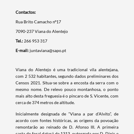
Contactos:
Rua Brito Camacho nº17
7090-237 Viana do Alentejo
Tel.:
266 953 317
E-mail:
juntaviana@sapo.pt
Viana do Alentejo é uma tradicional vila alentejana,
com 2 532 habitantes, segundo dados preliminares dos
Censos 2021. Situa-se sobre a encosta da serra com o
mesmo nome. De relevo pouco montanhosa, o ponto
mais alto desta freguesia é o píncaro de S. Vicente, com
cerca de 374 metros de altitude.
Inicialmente designada de “Viana a par d’Alvito”, de
acordo com fontes históricas, as origens da povoação
remontarão ao reinado de D. Afonso III. A primeira
carta de foral datará de 1313, outorgada por D. Dinis e