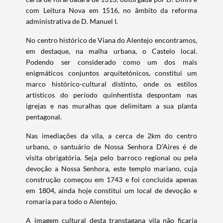
com Leitura Nova em 1516, no âmbito da reforma
administrativa de D. Manuel I.
No centro histórico de Viana do Alentejo encontramos,
em destaque, na malha urbana, o Castelo local.
Podendo ser considerado como um dos mais
enigmáticos conjuntos arquitetónicos, constitui um
marco histórico-cultural distinto, onde os estilos
artísticos do período quinhentista despontam nas
igrejas e nas muralhas que delimitam a sua planta
pentagonal.
Nas imediações da vila, a cerca de 2km do centro
Termo de Pesquisa
urbano, o santuário de Nossa Senhora D’Aires é de
visita obrigatória. Seja pelo barroco regional ou pela
devoção a Nossa Senhora, este templo mariano, cuja
construção começou em 1743 e foi concluída apenas
em 1804, ainda hoje constitui um local de devoção e
romaria para todo o Alentejo.
Categorias gerais
A imagem cultural desta transtagana vila não ficaria