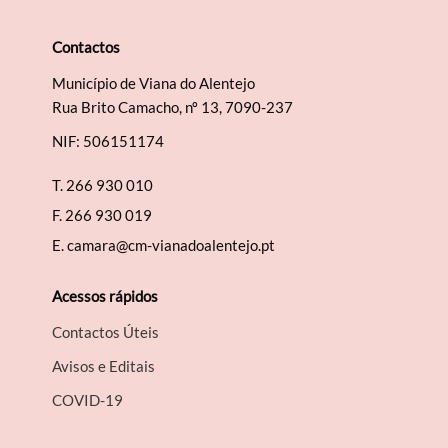
Contactos
Município de Viana do Alentejo
Termo de Pesquisa
Rua Brito Camacho, nº 13, 7090-237
NIF: 506151174
T.
266 930 010
F.
266 930 019
Categorias gerais
E.
camara@cm-vianadoalentejo.pt
Acessos rápidos
Contactos Úteis
Filtros
Avisos e Editais
COVID-19