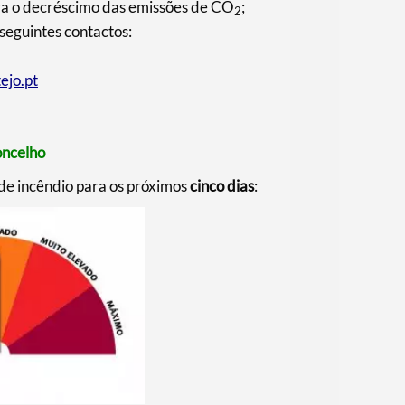
ara o decréscimo das emissões de CO
;
2
 seguintes contactos:
ejo.pt
oncelho
 de incêndio para os próximos
cinco dias
: