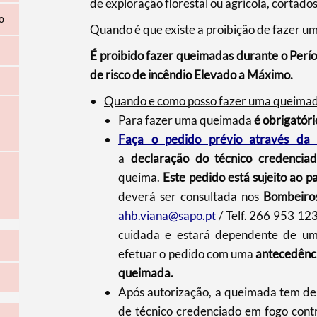
de exploração florestal ou agrícola, cortad
o
Quando é que existe a proibição de fazer 
É proibido fazer queimadas durante o Períod
de risco de incêndio Elevado a Máximo.
Quando e como posso fazer uma queima
Para fazer uma queimada
é obrigatóri
Faça o pedido prévio através da 
a
declaração do técnico credenci
queima.
Este pedido está sujeito ao
deverá ser consultada nos
Bombeiros
ahb.viana@sapo.pt
/ Telf. 266 953 123
cuidada e estará dependente de um
efetuar o pedido com uma
antecedênci
queimada.
Após autorização, a queimada tem de
de técnico credenciado em fogo cont