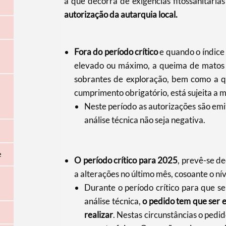
a que decorra de exigências fitossanitári
autorização da autarquia local.
Fora do período crítico
e quando o índice 
elevado ou máximo, a queima de matos 
sobrantes de exploração, bem como a qu
cumprimento obrigatório, está sujeita a 
Neste período as autorizações são emi
análise técnica não seja negativa.
e
O período crítico para 2025
, prevê-se d
a alterações no último mês, cosoante o nív
Durante o período crítico para que se
análise técnica,
o pedido tem que ser 
realizar
. Nestas circunstâncias o pedid