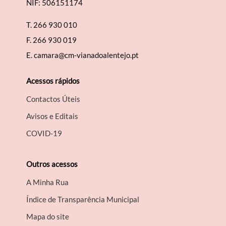
NIF: 506151174
Termo de Pesquisa
T.
266 930 010
F.
266 930 019
E.
camara@cm-vianadoalentejo.pt
Categorias gerais
Acessos rápidos
Contactos Úteis
Avisos e Editais
COVID-19
Filtros
Outros acessos
A Minha Rua
Índice de Transparência Municipal
Mapa do site