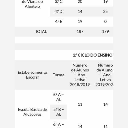
de Viana do
3.º C
20
19
Alentejo
4.º D
14
25
4.º E
19
0
TOTAL
187
179
2.º CICLO DO ENSINO BÁSICO
Número
Número
N
de Alunos
de Alunos
de 
Estabelecimento
Turma
– Ano
– Ano
–
Escolar
Letivo
Letivo
L
2018/2019
2019/2020
202
5.º A –
AL
11
14
Escola Básica de
5.º B –
Alcáçovas
AL
6.º A –
14
11