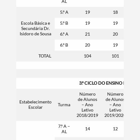
AL
5.º A
19
18
Escola Básica e
5.º B
19
19
Termo de Pesquisa
Secundária Dr.
Isidoro de Sousa
6.º A
21
20
6.º B
20
19
TOTAL
104
101
Categorias gerais
3.º CICLO DO ENSINO BÁSICO
Número
Número
N
de Alunos
de Alunos
de 
Filtros
Estabelecimento
Turma
– Ano
– Ano
–
Escolar
Letivo
Letivo
L
2018/2019
2019/2020
202
7.º A –
14
12
AL