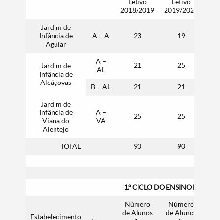
Letivo
Letivo
L
2018/2019
2019/2020
202
Jardim de
Infância de
A – A
23
19
Aguiar
A –
21
25
Jardim de
AL
Infância de
Alcáçovas
B – AL
21
21
Jardim de
Infância de
A –
25
25
Viana do
VA
Alentejo
TOTAL
90
90
1.º CICLO DO ENSINO BÁSICO
Número
Número
N
de Alunos
de Alunos
de 
Estabelecimento