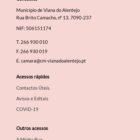
Município de Viana do Alentejo
Rua Brito Camacho, nº 13, 7090-237
NIF: 506151174
T.
266 930 010
F.
266 930 019
E.
camara@cm-vianadoalentejo.pt
Acessos rápidos
Contactos Úteis
Avisos e Editais
COVID-19
Outros acessos
A Minha Rua