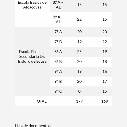
Escola Básica de
8.º A –
18
15
Alcáçovas
AL
9.º A –
22
15
AL
7.º A
20
20
7.º B
19
22
Escola Básica e
8.º A
25
19
Secundária Dr.
Isidoro de Sousa
8.º B
20
18
9.º A
19
16
9.º B
20
17
9.º C
0
15
TOTAL
177
169
Lista de documentos