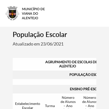
População Escolar
Atualizado em 23/06/2021
AGRUPAMENTO DE ESCOLAS DE VIANA
ALENTEJO
POPULAÇÃO ESCOLAR
ENSINO PRÉ-ESCOLAR
Número
Número
N
de Alunos
de Alunos
de 
Estabelecimento
Turma
– Ano
– Ano
–
Escolar