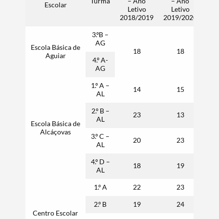
Turma
– Ano
– Ano
–
Escolar
Letivo
Letivo
L
2018/2019
2019/2020
202
3.ºB –
AG
Escola Básica de
18
18
Aguiar
4.º A-
AG
1.º A –
14
15
AL
2.º B –
23
13
AL
Escola Básica de
Alcáçovas
3.º C –
20
23
AL
4.º D –
18
19
AL
1.º A
22
23
2.º B
19
24
Centro Escolar