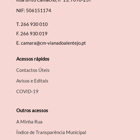
NIF: 506151174
Filtros
T.
266 930 010
F.
266 930 019
E.
camara@cm-vianadoalentejo.pt
Acessos rápidos
Contactos Úteis
Avisos e Editais
COVID-19
Outros acessos
A Minha Rua
Índice de Transparência Municipal