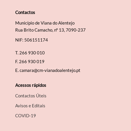
Contactos
Município de Viana do Alentejo
Rua Brito Camacho, nº 13, 7090-237
NIF: 506151174
T.
266 930 010
F.
266 930 019
E.
camara@cm-vianadoalentejo.pt
Acessos rápidos
Contactos Úteis
Avisos e Editais
COVID-19