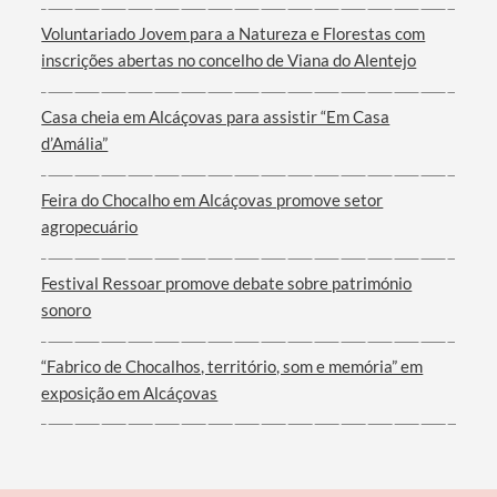
Categorias gerais
Voluntariado Jovem para a Natureza e Florestas com
inscrições abertas no concelho de Viana do Alentejo
Casa cheia em Alcáçovas para assistir “Em Casa
Filtros
d’Amália”
Feira do Chocalho em Alcáçovas promove setor
agropecuário
Festival Ressoar promove debate sobre património
sonoro
“Fabrico de Chocalhos, território, som e memória” em
exposição em Alcáçovas