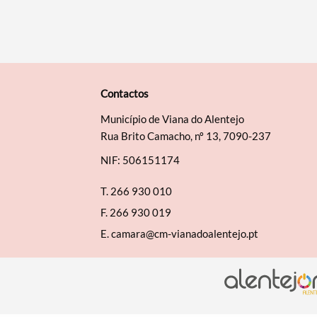
Contactos
Município de Viana do Alentejo
Rua Brito Camacho, nº 13, 7090-237
NIF: 506151174
T.
266 930 010
F.
266 930 019
E.
camara@cm-vianadoalentejo.pt