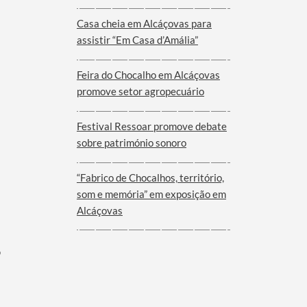
Viana do Alentejo
Casa cheia em Alcáçovas para
assistir “Em Casa d’Amália”
Feira do Chocalho em Alcáçovas
promove setor agropecuário
Festival Ressoar promove debate
sobre património sonoro
“Fabrico de Chocalhos, território,
som e memória” em exposição em
Alcáçovas