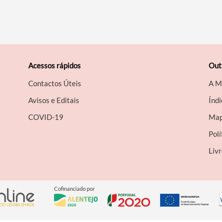
Acessos rápidos
Out
Contactos Úteis
A M
Avisos e Editais
Índi
COVID-19
Map
Polí
Liv
Cofinanciado por