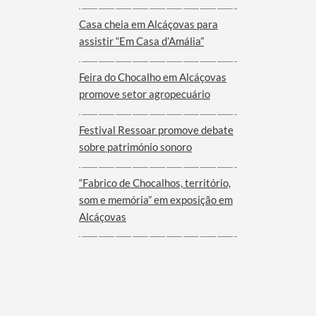
Viana do Alentejo
Casa cheia em Alcáçovas para
assistir “Em Casa d’Amália”
Feira do Chocalho em Alcáçovas
promove setor agropecuário
Festival Ressoar promove debate
sobre património sonoro
“Fabrico de Chocalhos, território,
som e memória” em exposição em
Alcáçovas