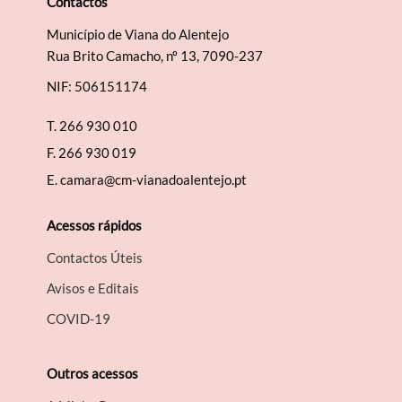
Contactos
Município de Viana do Alentejo
Rua Brito Camacho, nº 13, 7090-237
NIF: 506151174
T.
266 930 010
F.
266 930 019
E.
camara@cm-vianadoalentejo.pt
Acessos rápidos
Contactos Úteis
Avisos e Editais
COVID-19
Outros acessos