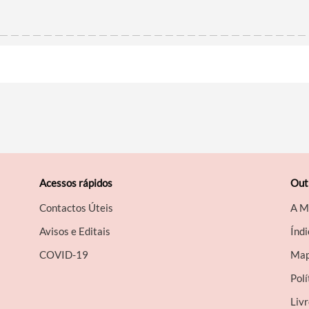
Acessos rápidos
Out
Contactos Úteis
A M
Avisos e Editais
Índi
COVID-19
Map
Polí
Liv