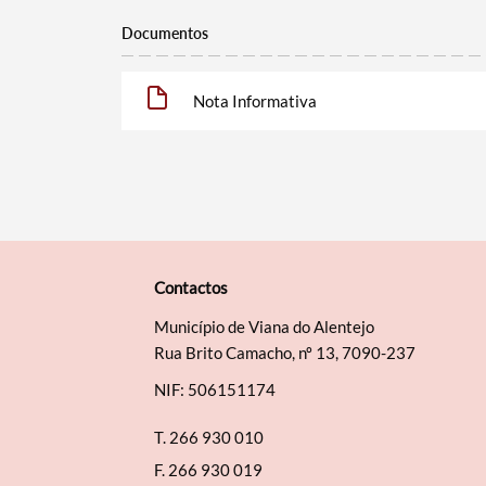
Documentos
Nota Informativa
Contactos
Município de Viana do Alentejo
Rua Brito Camacho, nº 13, 7090-237
NIF: 506151174
T.
266 930 010
F.
266 930 019