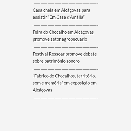
Viana do Alentejo
Casa cheia em Alcáçovas para
assistir “Em Casa d’Amália”
Feira do Chocalho em Alcáçovas
promove setor agropecuário
Festival Ressoar promove debate
sobre património sonoro
“Fabrico de Chocalhos, território,
som e memória” em exposição em
Alcáçovas