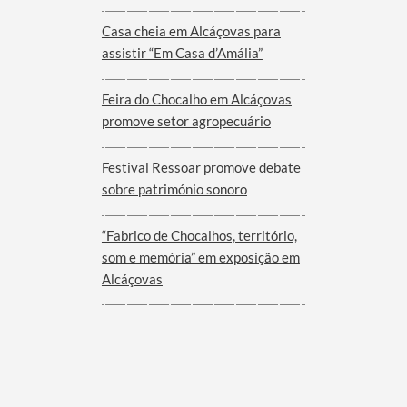
Viana do Alentejo
Casa cheia em Alcáçovas para
assistir “Em Casa d’Amália”
Feira do Chocalho em Alcáçovas
promove setor agropecuário
Festival Ressoar promove debate
sobre património sonoro
“Fabrico de Chocalhos, território,
som e memória” em exposição em
Alcáçovas