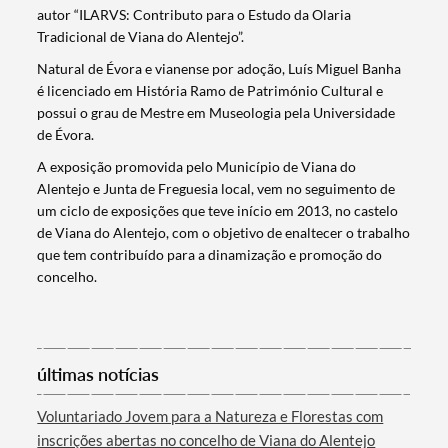
autor “ILARVS: Contributo para o Estudo da Olaria
Tradicional de Viana do Alentejo”.
Natural de Évora e vianense por adoção, Luís Miguel Banha
é licenciado em História Ramo de Património Cultural e
possui o grau de Mestre em Museologia pela Universidade
de Évora.
A exposição promovida pelo Município de Viana do
Alentejo e Junta de Freguesia local, vem no seguimento de
um ciclo de exposições que teve início em 2013, no castelo
de Viana do Alentejo, com o objetivo de enaltecer o trabalho
que tem contribuído para a dinamização e promoção do
concelho.
Termo de Pesquisa
últimas notícias
Voluntariado Jovem para a Natureza e Florestas com
Categorias gerais
inscrições abertas no concelho de Viana do Alentejo