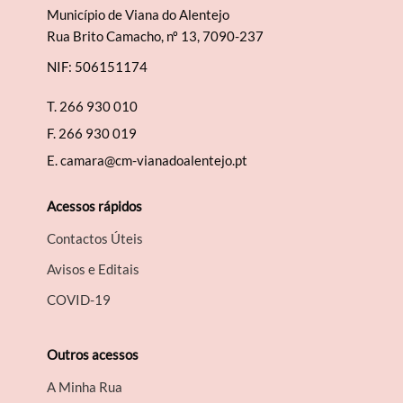
Município de Viana do Alentejo
Rua Brito Camacho, nº 13, 7090-237
NIF: 506151174
T.
266 930 010
F.
266 930 019
E.
camara@cm-vianadoalentejo.pt
Acessos rápidos
Contactos Úteis
Avisos e Editais
COVID-19
Outros acessos
A Minha Rua