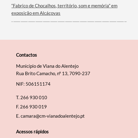
“Fabrico de Chocalhos, território, som e memória” em
exposição em Alcáçovas
Contactos
Município de Viana do Alentejo
Rua Brito Camacho, nº 13, 7090-237
NIF: 506151174
T.
266 930 010
F.
266 930 019
E.
camara@cm-vianadoalentejo.pt
Acessos rápidos